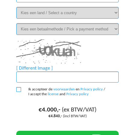
[ Different Image ]
Ik accepteer de
voorwaarden
en
Privacy policy
/
I accept the
license
and
Privacy policy
€4.000,-
(ex BTW/VAT)
€4.840,-
(incl BTW/VAT)